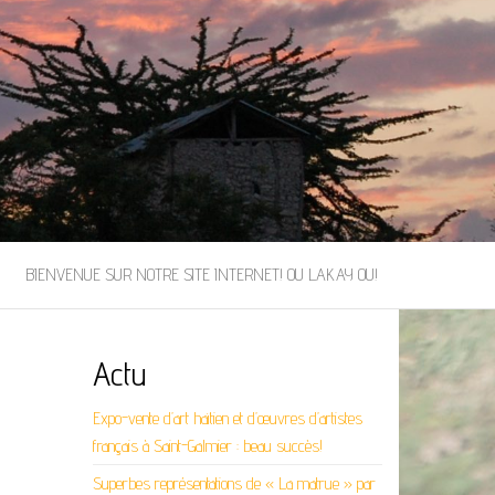
BIENVENUE SUR NOTRE SITE INTERNET! OU LAKAY OU!
Actu
Expo-vente d’art haïtien et d’œuvres d’artistes
français à Saint-Galmier : beau succès!
Superbes représentations de « La matrue » par