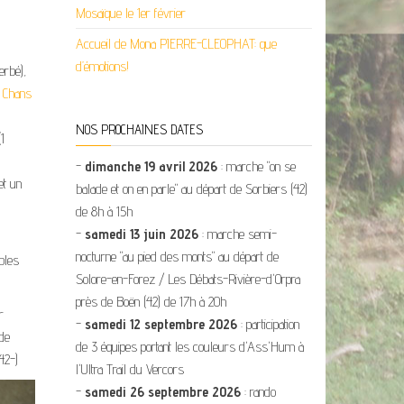
Mosaïque le 1er février
Accueil de Mona PIERRE-CLEOPHAT: que
d’émotions!
erbé),
i Chans
NOS PROCHAINES DATES
1
-
dimanche 19 avril 2026
: marche "on se
et un
balade et on en parle" au départ de Sorbiers (42)
de 8h à 15h
-
samedi 13 juin 2026
: marche semi-
nocturne "au pied des monts" au départ de
bles
Solore-en-Forez / Les Débats-Rivière-d'Orpra
près de Boën (42) de 17h à 20h
r
-
samedi 12 septembre 2026
: participation
de
de 3 équipes portant les couleurs d'Ass'Hum à
42-)
l'Ultra Trail du Vercors
-
samedi 26 septembre 2026
: rando