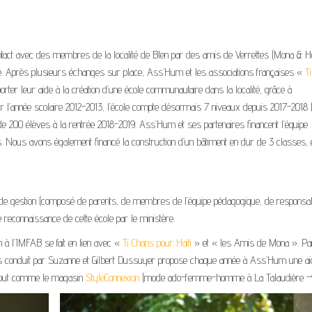
ntact avec des membres de la localité de Blen par des amis de Verrettes (Mona & H
alité. Après plusieurs échanges sur place, Ass’Hum et les associations françaises «
T
rter leur aide à la création d’une école communautaire dans la localité, grâce à
pour l’année scolaire 2012-2013, l’école compte désormais 7 niveaux depuis 2017-2018 (
de 200 élèves à la rentrée 2018-2019. Ass’Hum et ses partenaires financent l’équipe
s
. Nous avons également financé la construction d’un bâtiment en dur de 3 classes, 
é de gestion (composé de parents, de membres de l’équipe pédagogique, de responsa
reconnaissance de cette école par le ministère.
n à l’IMFAB se fait en lien avec «
Ti Chans pour Haïti
» et « les Amis de Mona ». Pa
ns conduit par Suzanne et Gilbert Dussuyer propose chaque année à Ass’Hum une ai
, tout comme le magasin
StyleConnexion
(mode ado-femme-homme à La Talaudière -