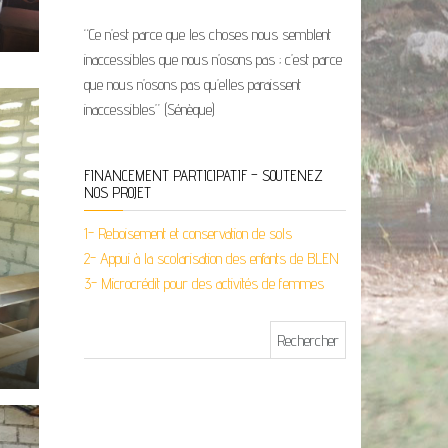
“Ce n’est parce que les choses nous semblent
inaccessibles que nous n’osons pas ; c’est parce
que nous n’osons pas qu’elles paraissent
inaccessibles” (Sénèque)
FINANCEMENT PARTICIPATIF – SOUTENEZ
NOS PROJET
1- Reboisement et conservation de sols
2- Appui à la scolarisation des enfants de BLEN
3- Microcrédit pour des activités de femmes
Rechercher :