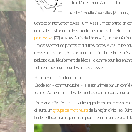
Institut Mixte France Amitié de Blen
Lieu: La Chapelle / Verrettes (Artibonite)
Contexte et intervention d’Ass’Hum: Ass’Hum est entrée en co
émus de la situation de la scolarité des enfants de cette loc
pour Haïti
«
(77) et « les Amis de Mona » (11) ont décidé d’appo
l’investissement de parents et d’autres forces vives. Initiée 
classe pré-scolaire, 6 niveaux du cycle fondamental) et près 
pédagogique, l’équipement de l’école, la cantine pour les enfant
bâtiment plus léger pour les autres classes.
Structuration et fonctionnement:
L’école est « communautaire »; elle est animée par un comit
locaux). Actuellement, des démarches sont en cours pour une 
Partenariat d’Ass’Hum: Le soutien apporté par notre associatio
ailleurs, un
groupe de marcheurs
de la région d’Aix-les-Bai
fidèle, enthousiaste et précieuse pour mener à bien ce projet